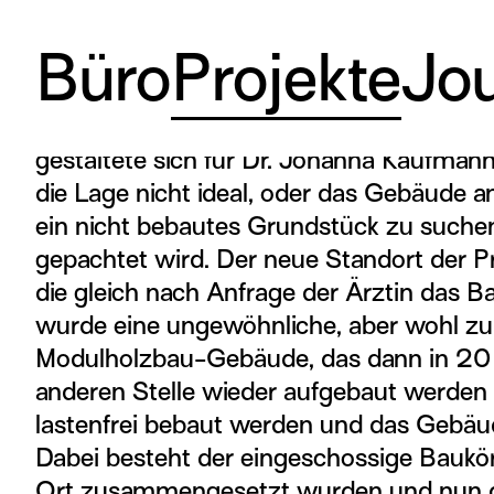
Büro
Projekte
Jou
Den idealen Platz für ihre Ordination im
gestaltete sich für Dr. Johanna Kaufman
die Lage nicht ideal, oder das Gebäude a
ein nicht bebautes Grundstück zu suchen
gepachtet wird. Der neue Standort der Pr
die gleich nach Anfrage der Ärztin das 
wurde eine ungewöhnliche, aber wohl zuk
Modulholzbau-Gebäude, das dann in 20 
anderen Stelle wieder aufgebaut werden
lastenfrei bebaut werden und das Gebäud
Dabei besteht der eingeschossige Baukör
Ort zusammengesetzt wurden und nun die