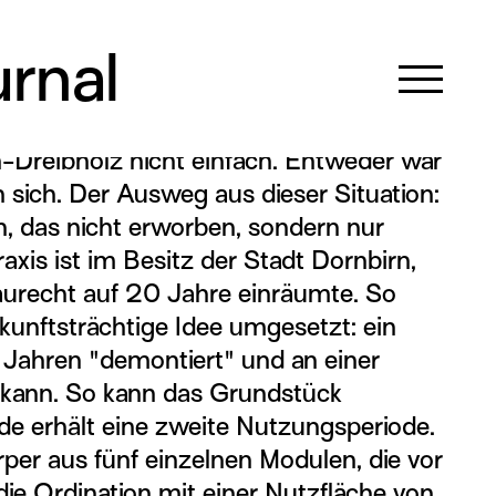
Öffentlich | Sozial
Modulbau
rnal
 Dornbirner Sprengel Schoren zu finden,
n-Dreibholz nicht einfach. Entweder war
n sich. Der Ausweg aus dieser Situation:
, das nicht erworben, sondern nur
axis ist im Besitz der Stadt Dornbirn,
Baurecht auf 20 Jahre einräumte. So
unftsträchtige Idee umgesetzt: ein
Jahren "demontiert" und an einer
 kann. So kann das Grundstück
e erhält eine zweite Nutzungsperiode.
per aus fünf einzelnen Modulen, die vor
 Ordination mit einer Nutzfläche von