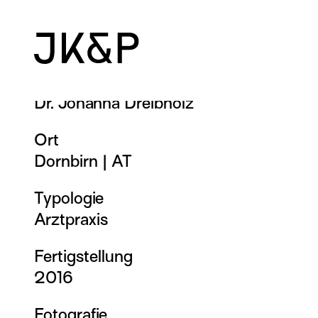
Ordination Johanna
Bauherr
Dr. Johanna Dreibholz
Ort
Dornbirn
|
AT
Typologie
Arztpraxis
Fertigstellung
2016
Fotografie